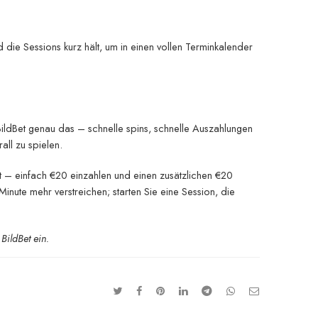
d die Sessions kurz hält, um in einen vollen Terminkalender
 BildBet genau das – schnelle spins, schnelle Auszahlungen
all zu spielen.
ot – einfach €20 einzahlen und einen zusätzlichen €20
nute mehr verstreichen; starten Sie eine Session, die
 BildBet ein.