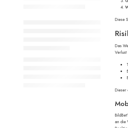
G
W
Diese S
Ris
Das Wes
Verlust
Dieser 
Mob
BildBet
an die 