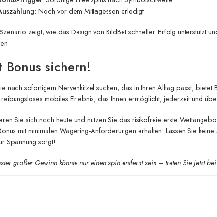
Auszahlung
: Noch vor dem Mittagessen erledigt.
Szenario zeigt, wie das Design von BildBet schnellen Erfolg unterstützt un
sen.
zt Bonus sichern!
e nach sofortigem Nervenkitzel suchen, das in Ihren Alltag passt, bietet
 reibungsloses mobiles Erlebnis, das Ihnen ermöglicht, jederzeit und über
ieren Sie sich noch heute und nutzen Sie das risikofreie erste Wettangeb
onus mit minimalen Wagering-Anforderungen erhalten. Lassen Sie keine Mi
für Spannung sorgt!
ster großer Gewinn könnte nur einen spin entfernt sein – treten Sie jetzt bei