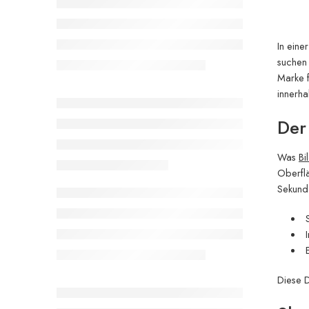
In eine
suchen 
Marke f
innerha
Der
Was
Bi
Oberflä
Sekund
Diese 