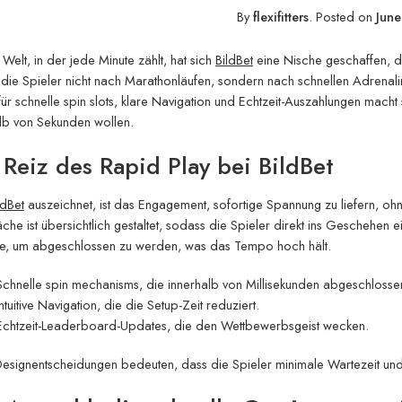
By
flexifitters
.
Posted on
June
r Welt, in der jede Minute zählt, hat sich
BildBet
eine Nische geschaffen, di
die Spieler nicht nach Marathonläufen, sondern nach schnellen Adrenalins
ür schnelle spin slots, klare Navigation und Echtzeit-Auszahlungen macht s
lb von Sekunden wollen.
 Reiz des Rapid Play bei BildBet
ldBet
auszeichnet, ist das Engagement, sofortige Spannung zu liefern, ohn
che ist übersichtlich gestaltet, sodass die Spieler direkt ins Geschehen e
e, um abgeschlossen zu werden, was das Tempo hoch hält.
Schnelle spin mechanisms, die innerhalb von Millisekunden abgeschlossen
Intuitive Navigation, die die Setup-Zeit reduziert.
Echtzeit-Leaderboard-Updates, die den Wettbewerbsgeist wecken.
Designentscheidungen bedeuten, dass die Spieler minimale Wartezeit u