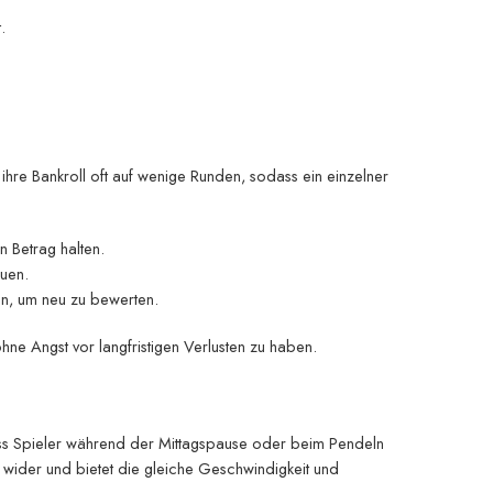
.
 ihre Bankroll oft auf wenige Runden, sodass ein einzelner
n Betrag halten.
euen.
n, um neu zu bewerten.
ohne Angst vor langfristigen Verlusten zu haben.
ass Spieler während der Mittagspause oder beim Pendeln
 wider und bietet die gleiche Geschwindigkeit und