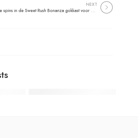
NEXT
Vrije spins in de Sweet Rush Bonanza gokkast voor deelnemers uit Nederland
ts
yer
y Slots, Mobiele Winsten en Instant Plezier
Spinia Casino: Snelle Winsten en Directe Sen