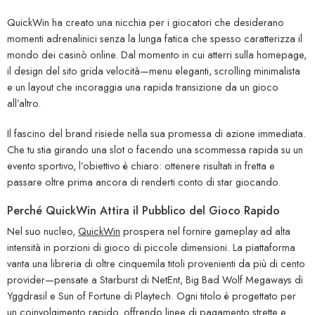
QuickWin ha creato una nicchia per i giocatori che desiderano
momenti adrenalinici senza la lunga fatica che spesso caratterizza il
mondo dei casinò online. Dal momento in cui atterri sulla homepage,
il design del sito grida velocità—menu eleganti, scrolling minimalista
e un layout che incoraggia una rapida transizione da un gioco
all’altro.
Il fascino del brand risiede nella sua promessa di azione immediata.
Che tu stia girando una slot o facendo una scommessa rapida su un
evento sportivo, l’obiettivo è chiaro: ottenere risultati in fretta e
passare oltre prima ancora di renderti conto di star giocando.
Perché QuickWin Attira il Pubblico del Gioco Rapido
Nel suo nucleo,
QuickWin
prospera nel fornire gameplay ad alta
intensità in porzioni di gioco di piccole dimensioni. La piattaforma
vanta una libreria di oltre cinquemila titoli provenienti da più di cento
provider—pensate a Starburst di NetEnt, Big Bad Wolf Megaways di
Yggdrasil e Sun of Fortune di Playtech. Ogni titolo è progettato per
un coinvolgimento rapido, offrendo linee di pagamento strette e