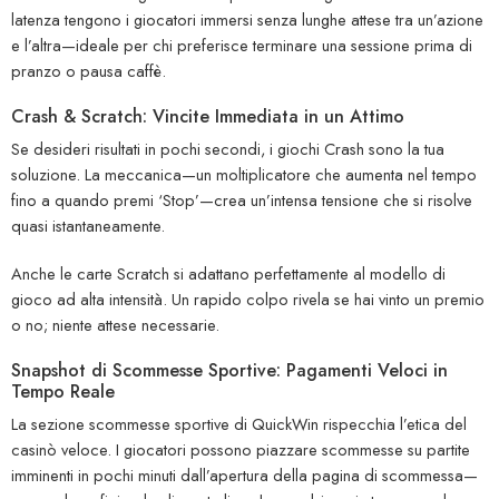
latenza tengono i giocatori immersi senza lunghe attese tra un’azione
e l’altra—ideale per chi preferisce terminare una sessione prima di
pranzo o pausa caffè.
Crash & Scratch: Vincite Immediata in un Attimo
Se desideri risultati in pochi secondi, i giochi Crash sono la tua
soluzione. La meccanica—un moltiplicatore che aumenta nel tempo
fino a quando premi ‘Stop’—crea un’intensa tensione che si risolve
quasi istantaneamente.
Anche le carte Scratch si adattano perfettamente al modello di
gioco ad alta intensità. Un rapido colpo rivela se hai vinto un premio
o no; niente attese necessarie.
Snapshot di Scommesse Sportive: Pagamenti Veloci in
Tempo Reale
La sezione scommesse sportive di QuickWin rispecchia l’etica del
casinò veloce. I giocatori possono piazzare scommesse su partite
imminenti in pochi minuti dall’apertura della pagina di scommessa—