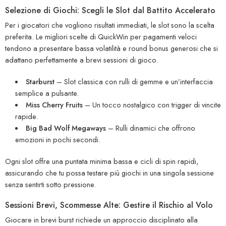
Selezione di Giochi: Scegli le Slot dal Battito Accelerato
Per i giocatori che vogliono risultati immediati, le slot sono la scelta
preferita. Le migliori scelte di QuickWin per pagamenti veloci
tendono a presentare bassa volatilità e round bonus generosi che si
adattano perfettamente a brevi sessioni di gioco.
Starburst
– Slot classica con rulli di gemme e un’interfaccia
semplice a pulsante.
Miss Cherry Fruits
– Un tocco nostalgico con trigger di vincite
rapide.
Big Bad Wolf Megaways
– Rulli dinamici che offrono
emozioni in pochi secondi.
Ogni slot offre una puntata minima bassa e cicli di spin rapidi,
assicurando che tu possa testare più giochi in una singola sessione
senza sentirti sotto pressione.
Sessioni Brevi, Scommesse Alte: Gestire il Rischio al Volo
Giocare in brevi burst richiede un approccio disciplinato alla