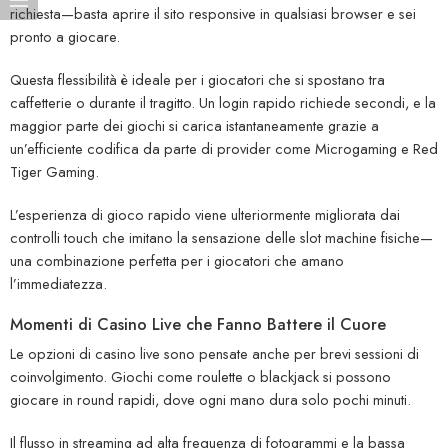
richiesta—basta aprire il sito responsive in qualsiasi browser e sei
pronto a giocare.
Questa flessibilità è ideale per i giocatori che si spostano tra
caffetterie o durante il tragitto. Un login rapido richiede secondi, e la
maggior parte dei giochi si carica istantaneamente grazie a
un’efficiente codifica da parte di provider come Microgaming e Red
Tiger Gaming.
L’esperienza di gioco rapido viene ulteriormente migliorata dai
controlli touch che imitano la sensazione delle slot machine fisiche—
una combinazione perfetta per i giocatori che amano
l’immediatezza.
Momenti di Casino Live che Fanno Battere il Cuore
Le opzioni di casino live sono pensate anche per brevi sessioni di
coinvolgimento. Giochi come roulette o blackjack si possono
giocare in round rapidi, dove ogni mano dura solo pochi minuti.
Il flusso in streaming ad alta frequenza di fotogrammi e la bassa