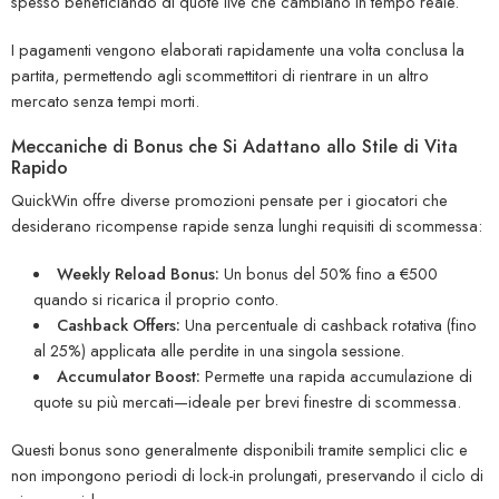
spesso beneficiando di quote live che cambiano in tempo reale.
I pagamenti vengono elaborati rapidamente una volta conclusa la
partita, permettendo agli scommettitori di rientrare in un altro
mercato senza tempi morti.
Meccaniche di Bonus che Si Adattano allo Stile di Vita
Rapido
QuickWin offre diverse promozioni pensate per i giocatori che
desiderano ricompense rapide senza lunghi requisiti di scommessa:
Weekly Reload Bonus:
Un bonus del 50% fino a €500
quando si ricarica il proprio conto.
Cashback Offers:
Una percentuale di cashback rotativa (fino
al 25%) applicata alle perdite in una singola sessione.
Accumulator Boost:
Permette una rapida accumulazione di
quote su più mercati—ideale per brevi finestre di scommessa.
Questi bonus sono generalmente disponibili tramite semplici clic e
non impongono periodi di lock-in prolungati, preservando il ciclo di