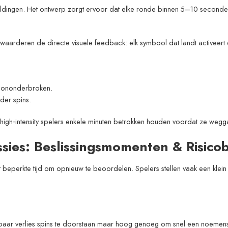
in‑meldingen. Het ontwerp zorgt ervoor dat elke ronde binnen 5–10 sec
 waarderen de directe visuele feedback: elk symbool dat landt activeert 
w ononderbroken.
nder spins.
 high‑intensity spelers enkele minuten betrokken houden voordat ze wegg
ssies: Beslissingsmomenten & Risico
met beperkte tijd om opnieuw te beoordelen. Spelers stellen vaak een kle
aar verlies spins te doorstaan maar hoog genoeg om snel een noemens