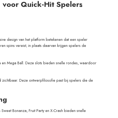
n voor Quick‑Hit Spelers
nsive design van het platform betekenen dat een speler
 spins vereist; in plaats daarvan krijgen spelers de
nza en Mega Ball. Deze slots bieden snelle rondes, waardoor
d zichtbaar. Deze ontwerpfilosofie past bij spelers die de
ng
s Sweet Bonanza, Fruit Party en X-Crash bieden snelle