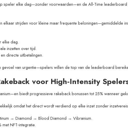
top speler elke dag—zonder voorwaarden—en de All‑Time leaderboard hou
egen elkaar strijden voor kleine maar frequente beloningen—gemiddelde i
r elke dag.
le inzetten over tijd.
en directe uitbetalingen.
 gevoel van urgentie—spelers willen de top van de leaderboard bereiken
akeback voor High‑Intensity Speler
ranium—en biedt progressieve rakeback bonussen tot 25% wanneer gek
kkelijk omdat het direct wordt verdiend op elke inzet zonder inzetvereis
latinum → Diamond → Blood Diamond → Vibranium.
 met NFT‑integratie.