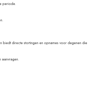
te periode.
en.
—en biedt directe stortingen en opnames voor degenen die
en aanvragen.