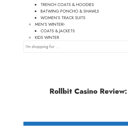
TRENCH COATS & HOODIES
BATWING PONCHO & SHAWLS
WOMEN’S TRACK SUITS
MEN’S WINTER
COATS & JACKETS
KIDS WINTER
Rollbit Casino Review: