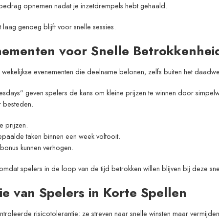
 bedrag opnemen nadat je inzetdrempels hebt gehaald.
 laag genoeg blijft voor snelle sessies.
nementen voor Snelle Betrokkenhei
 wekelijkse evenementen die deelname belonen, zelfs buiten het daadwe
sdays” geven spelers de kans om kleine prijzen te winnen door simpelwe
r besteden.
e prijzen.
epaalde taken binnen een week voltooit.
 bonus kunnen verhogen.
at spelers in de loop van de tijd betrokken willen blijven bij deze sne
tie van Spelers in Korte Spellen
troleerde risicotolerantie: ze streven naar snelle winsten maar vermijde