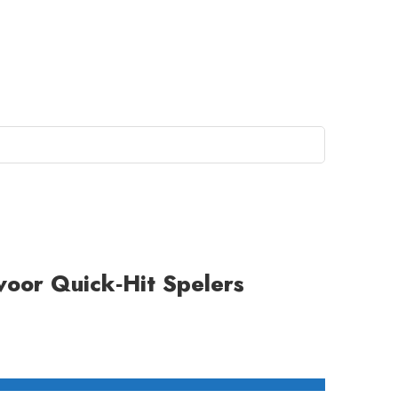
 voor Quick‑Hit Spelers