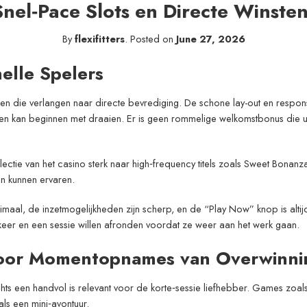
Snel‑Pace Slots en Directe Winste
By
flexifitters
.
Posted on
June 27, 2026
nelle Spelers
enen die verlangen naar directe bevrediging. De schone lay-out en respo
n kan beginnen met draaien. Er is geen rommelige welkomstbonus die uren
lectie van het casino sterk naar high‑frequency titels zoals Sweet Bona
en kunnen ervaren.
inimaal, de inzetmogelijkheden zijn scherp, en de “Play Now” knop is altij
keer en een sessie willen afronden voordat ze weer aan het werk gaan.
 voor Momentopnames van Overwinni
chts een handvol is relevant voor de korte‑sessie liefhebber. Games zoal
 als een mini‑avontuur.