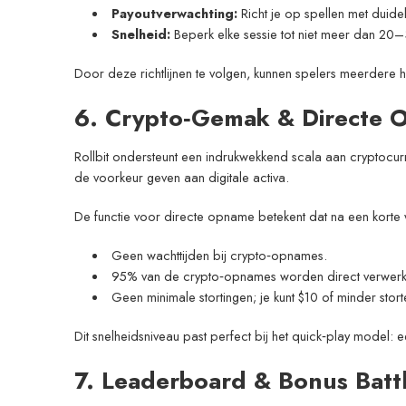
Payoutverwachting:
Richt je op spellen met duide
Snelheid:
Beperk elke sessie tot niet meer dan 20
Door deze richtlijnen te volgen, kunnen spelers meerdere h
6. Crypto‑Gemak & Directe
Rollbit ondersteunt een indrukwekkend scala aan cryptocur
de voorkeur geven aan digitale activa.
De functie voor directe opname betekent dat na een korte 
Geen wachttijden bij crypto‑opnames.
95% van de crypto‑opnames worden direct verwerk
Geen minimale stortingen; je kunt $10 of minder storten
Dit snelheidsniveau past perfect bij het quick‑play model: 
7. Leaderboard & Bonus Batt