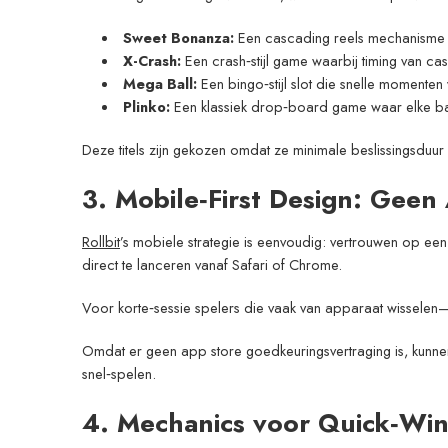
Sweet Bonanza:
Een cascading reels mechanisme da
X-Crash:
Een crash‑stijl game waarbij timing van cash
Mega Ball:
Een bingo‑stijl slot die snelle momenten
Plinko:
Een klassiek drop‑board game waar elke bal
Deze titels zijn gekozen omdat ze minimale beslissingsduur
3. Mobile‑First Design: Gee
Rollbit
’s mobiele strategie is eenvoudig: vertrouwen op een 
direct te lanceren vanaf Safari of Chrome.
Voor korte‑sessie spelers die vaak van apparaat wisselen—
Omdat er geen app store goedkeuringsvertraging is, kunnen
snel‑spelen.
4. Mechanics voor Quick‑Win