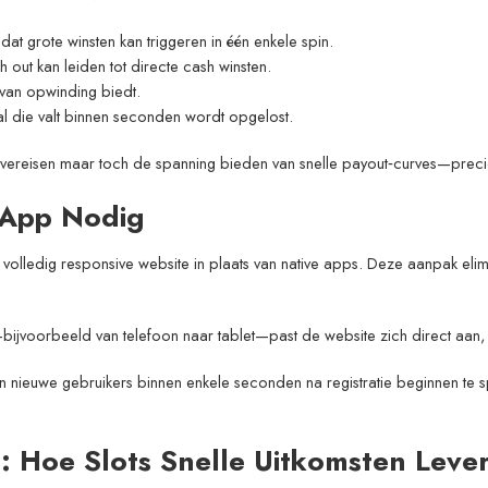
t grote winsten kan triggeren in één enkele spin.
 out kan leiden tot directe cash winsten.
 van opwinding biedt.
 die valt binnen seconden wordt opgelost.
 vereisen maar toch de spanning bieden van snelle payout‑curves—precies 
n App Nodig
volledig responsive website in plaats van native apps. Deze aanpak elimin
bijvoorbeeld van telefoon naar tablet—past de website zich direct aan, 
 nieuwe gebruikers binnen enkele seconden na registratie beginnen te sp
: Hoe Slots Snelle Uitkomsten Leve