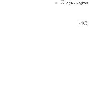
Login / Register