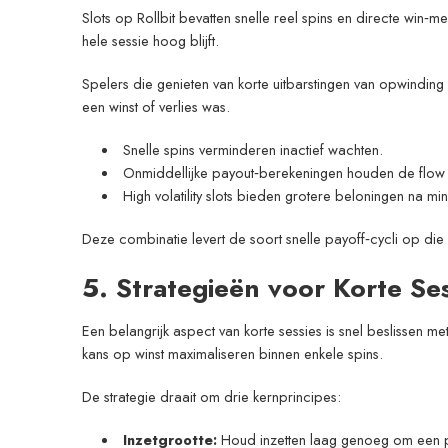
Slots op Rollbit bevatten snelle reel spins en directe w
hele sessie hoog blijft.
Spelers die genieten van korte uitbarstingen van opwinding
een winst of verlies was.
Snelle spins verminderen inactief wachten.
Onmiddellijke payout‑berekeningen houden de flo
High volatility slots bieden grotere beloningen na mi
Deze combinatie levert de soort snelle payoff‑cycli op die
5. Strategieën voor Korte Se
Een belangrijk aspect van korte sessies is snel beslissen 
kans op winst maximaliseren binnen enkele spins.
De strategie draait om drie kernprincipes:
Inzetgrootte:
Houd inzetten laag genoeg om een p