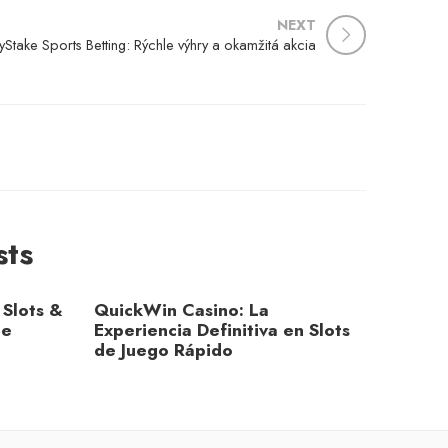
NEXT
Stake Sports Betting: Rýchle výhry a okamžitá akcia
sts
Slots &
QuickWin Casino: La
Slotun
he
Experiencia Definitiva en Slots
Móvil 
de Juego Rápido
Instan