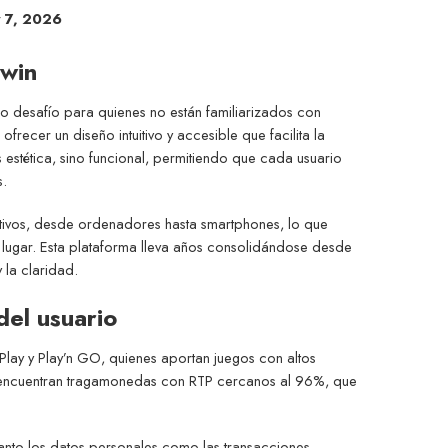
y 7, 2026
1win
o desafío para quienes no están familiarizados con
recer un diseño intuitivo y accesible que facilita la
 estética, sino funcional, permitiendo que cada usuario
s.
sitivos, desde ordenadores hasta smartphones, lo que
lugar. Esta plataforma lleva años consolidándose desde
 la claridad.
del usuario
Play y Play’n GO, quienes aportan juegos con altos
se encuentran tragamonedas con RTP cercanos al 96%, que
tanto los datos personales como las transacciones