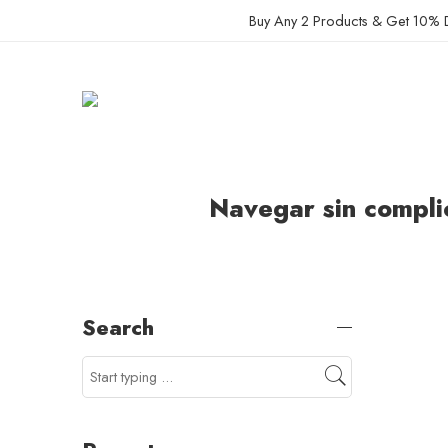
Buy Any 2 Products & Get 10% Discount
Navegar sin complic
Search