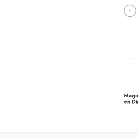
Magiu
en Di