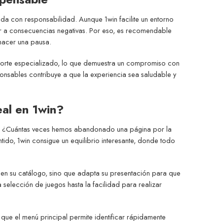
da con responsabilidad. Aunque 1win facilite un entorno
var a consecuencias negativas. Por eso, es recomendable
hacer una pausa.
oporte especializado, lo que demuestra un compromiso con
ponsables contribuye a que la experiencia sea saludable y
eal en 1win?
to. ¿Cuántas veces hemos abandonado una página por la
tido, 1win consigue un equilibrio interesante, donde todo
d en su catálogo, sino que adapta su presentación para que
 selección de juegos hasta la facilidad para realizar
as que el menú principal permite identificar rápidamente