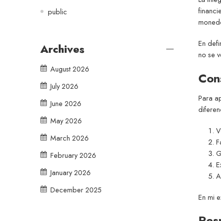
financi
public
moneder
En defi
Archives
no se v
August 2026
Cons
July 2026
Para ap
June 2026
diferen
May 2026
V
March 2026
F
G
February 2026
E
January 2026
A
December 2025
En mi 
Resp