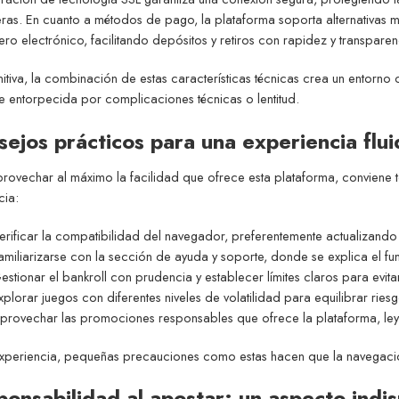
eras. En cuanto a métodos de pago, la plataforma soporta alternativas 
o electrónico, facilitando depósitos y retiros con rapidez y transparen
nitiva, la combinación de estas características técnicas crea un entor
e entorpecida por complicaciones técnicas o lentitud.
ejos prácticos para una experiencia flui
rovechar al máximo la facilidad que ofrece esta plataforma, conviene t
cia:
erificar la compatibilidad del navegador, preferentemente actualizando 
amiliarizarse con la sección de ayuda y soporte, donde se explica el f
estionar el bankroll con prudencia y establecer límites claros para evit
xplorar juegos con diferentes niveles de volatilidad para equilibrar riesg
provechar las promociones responsables que ofrece la plataforma, ley
experiencia, pequeñas precauciones como estas hacen que la navegac
onsabilidad al apostar: un aspecto indi