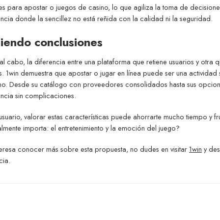
s para apostar o juegos de casino, lo que agiliza la toma de decisiones
ncia donde la sencillez no está reñida con la calidad ni la seguridad.
iendo conclusiones
y al cabo, la diferencia entre una plataforma que retiene usuarios y otr
. 1win demuestra que apostar o jugar en línea puede ser una actividad 
o. Desde su catálogo con proveedores consolidados hasta sus opciones
ncia sin complicaciones.
uario, valorar estas características puede ahorrarte mucho tiempo y fr
lmente importa: el entretenimiento y la emoción del juego?
nteresa conocer más sobre esta propuesta, no dudes en visitar
1win
y des
cia.