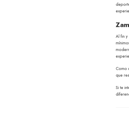
deporte
experie
Zam
Al fin 
mínimos
modern
experie
Como us
que rea
Si te i
diferen