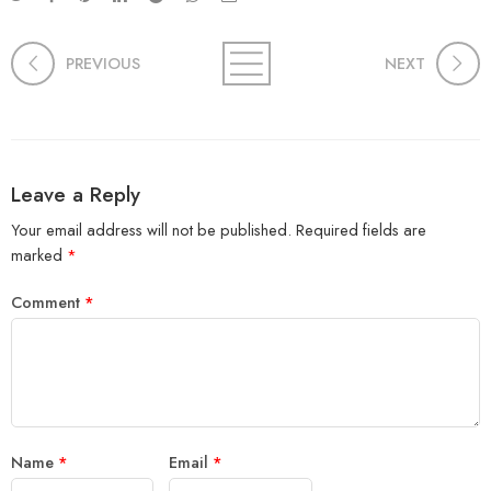
PREVIOUS
NEXT
Leave a Reply
Your email address will not be published.
Required fields are
marked
*
Comment
*
Name
*
Email
*