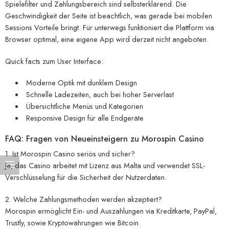
Spielefilter und Zahlungsbereich sind selbsterklärend. Die
Geschwindigkeit der Seite ist beachtlich, was gerade bei mobilen
Sessions Vorteile bringt. Für unterwegs funktioniert die Plattform via
Browser optimal, eine eigene App wird derzeit nicht angeboten.
Quick facts zum User Interface:
Moderne Optik mit dunklem Design
Schnelle Ladezeiten, auch bei hoher Serverlast
Übersichtliche Menüs und Kategorien
Responsive Design für alle Endgeräte
FAQ: Fragen von Neueinsteigern zu Morospin Casino
1. Ist Morospin Casino seriös und sicher?
Ja, das Casino arbeitet mit Lizenz aus Malta und verwendet SSL-
Verschlüsselung für die Sicherheit der Nutzerdaten.
2. Welche Zahlungsmethoden werden akzeptiert?
Morospin ermöglicht Ein- und Auszahlungen via Kreditkarte, PayPal,
Trustly, sowie Kryptowährungen wie Bitcoin.