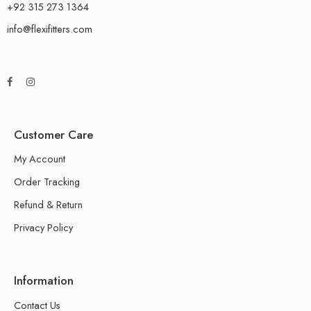
+92 315 273 1364
info@flexifitters.com
Customer Care
My Account
Order Tracking
Refund & Return
Privacy Policy
Information
Contact Us