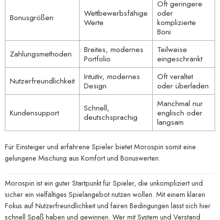
Oft geringere
Wettbewerbsfähige
oder
Bonusgrößen
Werte
komplizierte
Boni
Breites, modernes
Teilweise
Zahlungsmethoden
Portfolio
eingeschränkt
Intuitiv, modernes
Oft veraltet
Nutzerfreundlichkeit
Design
oder überladen
Manchmal nur
Schnell,
Kundensupport
englisch oder
deutschsprachig
langsam
Für Einsteiger und erfahrene Spieler bietet Morospin somit eine
gelungene Mischung aus Komfort und Bonuswerten.
Morospin ist ein guter Startpunkt für Spieler, die unkompliziert und
sicher ein vielfältiges Spielangebot nutzen wollen. Mit einem klaren
Fokus auf Nutzerfreundlichkeit und fairen Bedingungen lässt sich hier
schnell Spaß haben und gewinnen. Wer mit System und Verstand