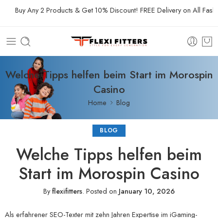
Buy Any 2 Products & Get 10% Discount! FREE Delivery on All Fashion P
Welche Tipps helfen beim Start im Morospin
Casino
Home
Blog
BLOG
Welche Tipps helfen beim
Start im Morospin Casino
By
flexifitters
.
Posted on
January 10, 2026
Als erfahrener SEO-Texter mit zehn Jahren Expertise im iGaming-