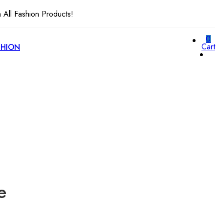
on Products!
0
Cart
SHION
e