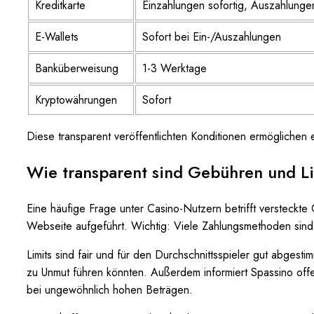
Kreditkarte
Einzahlungen sofortig, Auszahlung
E-Wallets
Sofort bei Ein-/Auszahlungen
Banküberweisung
1-3 Werktage
Kryptowährungen
Sofort
Diese transparent veröffentlichten Konditionen ermöglichen 
Wie transparent sind Gebühren und L
Eine häufige Frage unter Casino-Nutzern betrifft versteckte
Webseite aufgeführt. Wichtig: Viele Zahlungsmethoden sind g
Limits sind fair und für den Durchschnittsspieler gut abges
zu Unmut führen könnten. Außerdem informiert Spassino of
bei ungewöhnlich hohen Beträgen.