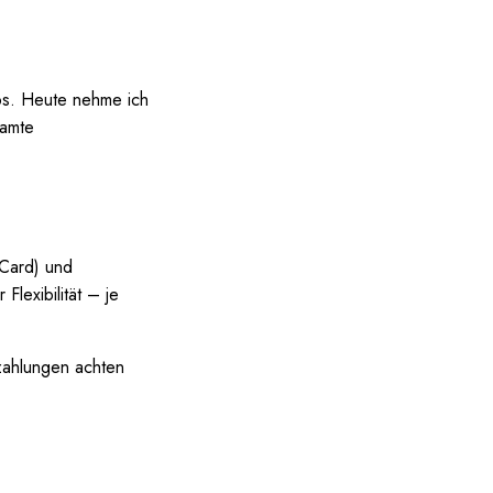
nos. Heute nehme ich
samte
rCard) und
lexibilität – je
szahlungen achten