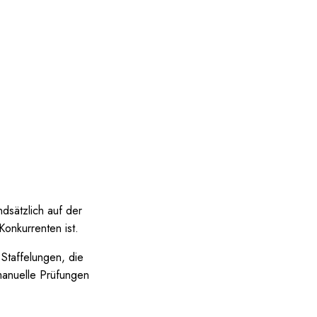
dsätzlich auf der
Konkurrenten ist.
 Staffelungen, die
manuelle Prüfungen