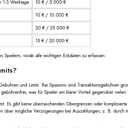
en 1-3 Werktage
10 € / 5.000 €
10 € / 10.000 €
20 € / 25.000 €
15 € / 20.000 €
es Spielern, vorab alle wichtigen Eckdaten zu erfassen.
imits?
 Gebühren und Limits. Bei Spassino sind Transaktionsgebühren grun
ebührenfrei, was für Spieler ein klarer Vorteil gegenüber vielen 
timmt. Es gibt keine überraschenden Obergrenzen oder komplizierte
fen über mögliche Verzögerungen bei Auszahlungen, z. B. durch 