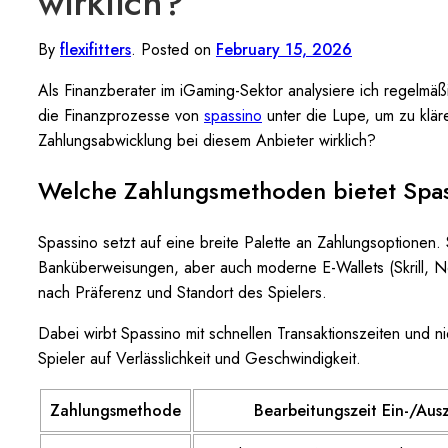
wirklich?
By
flexifitters
.
Posted on
February 15, 2026
Als Finanzberater im iGaming-Sektor analysiere ich regelmä
die Finanzprozesse von
spassino
unter die Lupe, um zu klär
Zahlungsabwicklung bei diesem Anbieter wirklich?
Welche Zahlungsmethoden bietet Spa
Spassino setzt auf eine breite Palette an Zahlungsoptionen.
Banküberweisungen, aber auch moderne E-Wallets (Skrill, Nete
nach Präferenz und Standort des Spielers.
Dabei wirbt Spassino mit schnellen Transaktionszeiten und 
Spieler auf Verlässlichkeit und Geschwindigkeit.
Zahlungsmethode
Bearbeitungszeit Ein-/Aus