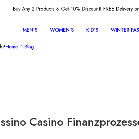
 Any 2 Products & Get 10% Discount! FREE Delivery on All Fashi
MEN’S
WOMEN’S
KID’S
WINTER FA
ch?
Home
Blog
ssino Casino Finanzprozess