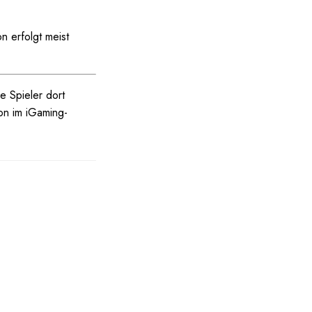
n erfolgt meist
e Spieler dort
on im iGaming-