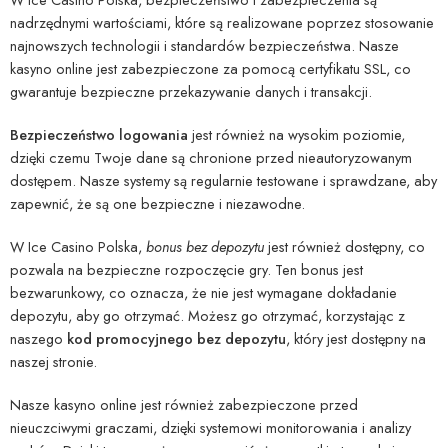
nadrzędnymi wartościami, które są realizowane poprzez stosowanie
najnowszych technologii i standardów bezpieczeństwa. Nasze
kasyno online jest zabezpieczone za pomocą certyfikatu SSL, co
gwarantuje bezpieczne przekazywanie danych i transakcji.
Bezpieczeństwo logowania
jest również na wysokim poziomie,
dzięki czemu Twoje dane są chronione przed nieautoryzowanym
dostępem. Nasze systemy są regularnie testowane i sprawdzane, aby
zapewnić, że są one bezpieczne i niezawodne.
W Ice Casino Polska,
bonus bez depozytu
jest również dostępny, co
pozwala na bezpieczne rozpoczęcie gry. Ten bonus jest
bezwarunkowy, co oznacza, że nie jest wymagane dokładanie
depozytu, aby go otrzymać. Możesz go otrzymać, korzystając z
naszego
kod promocyjnego bez depozytu
, który jest dostępny na
naszej stronie.
Nasze kasyno online jest również zabezpieczone przed
nieuczciwymi graczami, dzięki systemowi monitorowania i analizy