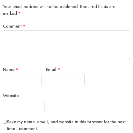
Your email address will not be published.
Required fields are
marked
*
Comment
*
Name
*
Email
*
Website
Save my name, email, and website in this browser for the next
time I comment.