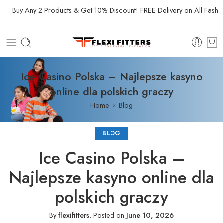
Buy Any 2 Products & Get 10% Discount! FREE Delivery on All Fashion Pr
Ice Casino Polska – Najlepsze kasyno
online dla polskich graczy
Home
Blog
BLOG
Ice Casino Polska –
Najlepsze kasyno online dla
polskich graczy
By
flexifitters
.
Posted on
June 10, 2026