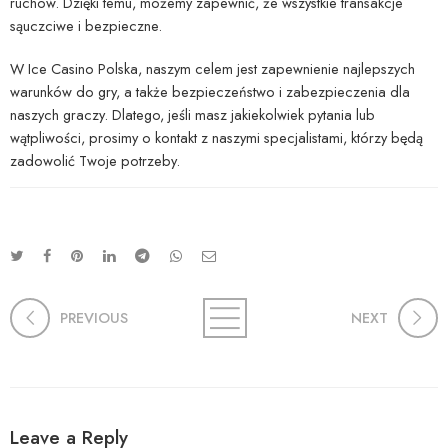
ruchów. Dzięki temu, możemy zapewnić, że wszystkie transakcje
sąuczciwe i bezpieczne.
W Ice Casino Polska, naszym celem jest zapewnienie najlepszych
warunków do gry, a także bezpieczeństwo i zabezpieczenia dla
naszych graczy. Dlatego, jeśli masz jakiekolwiek pytania lub
wątpliwości, prosimy o kontakt z naszymi specjalistami, którzy będą
zadowolić Twoje potrzeby.
PREVIOUS
NEXT
Leave a Reply