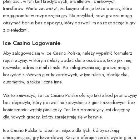
płatności, w tym kart kredytowych, e-walletów i bankowych
transferów. Warto zauważyć, że kasyno oferuje także bonusy, które
mogą pomóc w rozpoczęciu gry. Na przykład, nowi gracze mogą
otrzymać bonus bez depozytu, który pozwoli im na rozpoczęcie gry
z pieniędzmi.
Ice Casino Logowanie
Aby zalogować się w Ice Casino Polska, należy wypełnić formularz
rejestracyjny, w którym należy podać dane osobowe, takie jak imię,
nazwisko, adres e-mail i hasło. Po zalogowaniu się, gracze mogą
korzystać z różnych gier hazardowych, w tym ruletka, blackjacka,
automatów, a także liczne inne.
Warto zauważyć, że Ice Casino Polska oferuje także kod promocyjny
bez depozytu, który pozwoli na korzystanie z gier hazardowych bez
konieczności wpłaty pieniędzy. Ten kod promocyjny jest dostępny
dla nowych graczy, którzy zarejestrują się w kasynie.
Ice Casino Polska to idealne miejsce dla tych, którzy szukają
emocjonującej gry hazardowej. Kasyno oferuje szeroki wybór gier, a