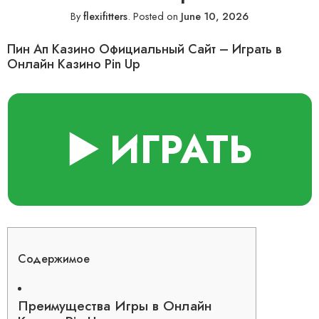
By
flexifitters
.
Posted on
June 10, 2026
Пин Ап Казино Официальный Сайт – Играть в
Онлайн Казино Pin Up
▶️ ИГРАТЬ
Содержимое
Преимущества Игры в Онлайн