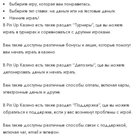
Выберите игру, которая вам понравилась.
Выберите тип ставки: на деньги или на тестовые деньги.
Начните играть!
В Pin Up Казино есть также раздел “Турниры”, где вы можете
играть в турнирах и соревноваться с другими игроками.
Вам также доступны различные бонусы и акции, которые помогут
вам начать играть в казино.
В Pin Up Казино есть также раздел “Депозиты”, где вы можете
депонировать деньги и начать играть.
Вам также доступны различные способы оплаты, включая карты,
электронные деньги и другие.
В Pin Up Казино есть также раздел “Поддержка”, где вы можете
обратиться к поддержке, если у вас возникнут проблемы с игрой.
Вам также доступны различные способы связи с поддержкой,
включая чат, email и телефон.