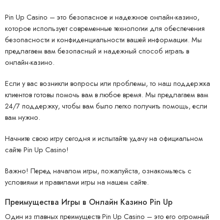
Pin Up Casino – это безопасное и надежное онлайн-казино,
которое использует современные технологии для обеспечения
безопасности и конфиденциальности вашей информации. Мы
предлагаем вам безопасный и надежный способ играть в
онлайн-казино.
Если у вас возникли вопросы или проблемы, то наш поддержка
клиентов готовы помочь вам в любое время. Мы предлагаем вам
24/7 поддержку, чтобы вам было легко получить помощь, если
вам нужно.
Начните свою игру сегодня и испытайте удачу на официальном
сайте Pin Up Casino!
Важно! Перед началом игры, пожалуйста, ознакомьтесь с
условиями и правилами игры на нашем сайте.
Преимущества Игры в Онлайн Казино Pin Up
Один из главных преимуществ Pin Up Casino – это его огромный