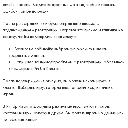
email и пароль. Введите корректные данные, чтобы избежать
ошибок при регистрации.
После регистрации, вам будет отправлено письмо с
подтверждением регистрации. Откройте это письмо и кликните на
ссылку, чтобы подтвердить свой аккаунт.
Важно: не забывайте выбрать тип аккаунта и ввести
корректные данные.
Если у вас возникнут проблемы с регистрацией, обратитесь
к поддержке Pin Up Казино.
После подтверждения аккаунта, вы можете начать играть в
казино. Выберите игру, которая вам понравилась, и начните
играть.
В Pin Up Казино доступны различные игры, включая слоты,
карточные игры, рулетку и другие. Вы можете играть на деньги или
на тестовые деньги.