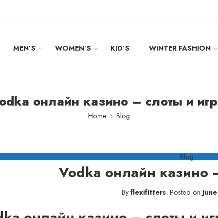
MEN’S
WOMEN’S
KID’S
WINTER FASHION
odka онлайн казино – слоты и иг
Home
Blog
Blog
Vodka онлайн казино –
By
flexifitters
.
Posted on
June
dka онлайн казино – слоты и и