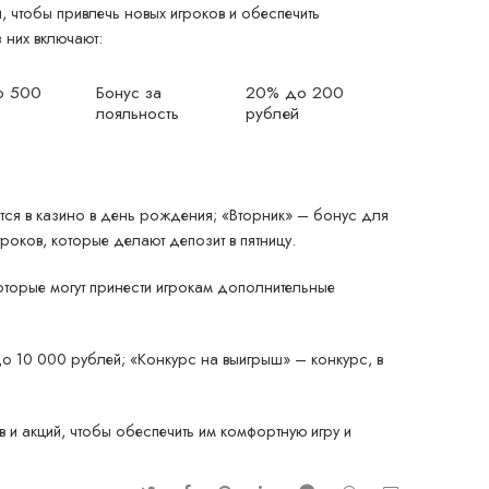
 чтобы привлечь новых игроков и обеспечить
 них включают:
о 500
Бонус за
20% до 200
лояльность
рублей
ся в казино в день рождения; «Вторник» – бонус для
роков, которые делают депозит в пятницу.
оторые могут принести игрокам дополнительные
 до 10 000 рублей; «Конкурс на выигрыш» – конкурс, в
и акций, чтобы обеспечить им комфортную игру и