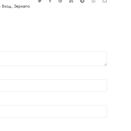
– Вход, Зеркало