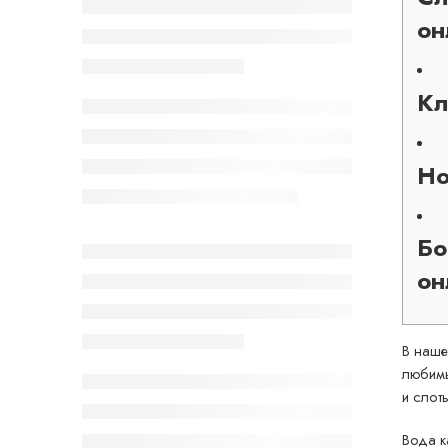
он
Кл
Но
Бо
он
В наше
любимы
и слоты
Вода к