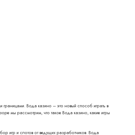
ми границами. Вода казино – это новый способ играть в
зоре мы рассмотрим, что такое Вода казино, какие игры
бор игр и слотов от ведущих разработчиков. Вода