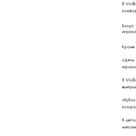
В Vodk
комфор
Бонус
игрок
Кроме 
«День 
игроко
В Vodk
выигры
«Кубок
которо
В цело
максим