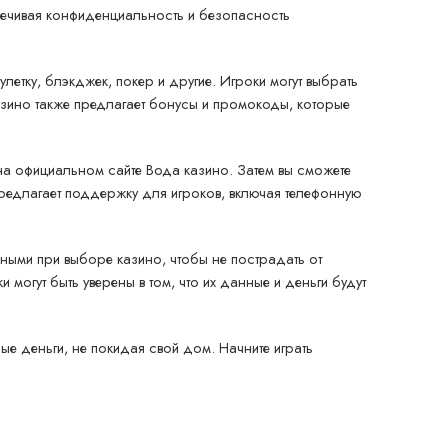
печивая конфиденциальность и безопасность
улетку, блэкджек, покер и другие. Игроки могут выбрать
 казино также предлагает бонусы и промокоды, которые
я на официальном сайте Вода казино. Затем вы сможете
 предлагает поддержку для игроков, включая телефонную
ными при выборе казино, чтобы не пострадать от
могут быть уверены в том, что их данные и деньги будут
ые деньги, не покидая свой дом. Начните играть