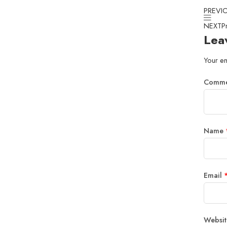
PREVI
NEXT
P
Lea
Your em
Comm
Name
Email
Websit