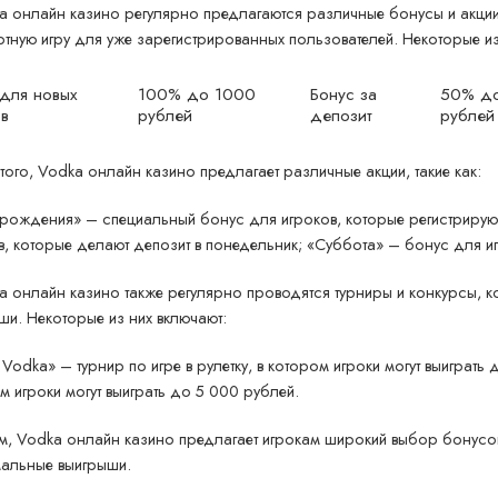
a онлайн казино регулярно предлагаются различные бонусы и акции,
тную игру для уже зарегистрированных пользователей. Некоторые из
 для новых
100% до 1000
Бонус за
50% д
ов
рублей
депозит
рублей
того, Vodka онлайн казино предлагает различные акции, такие как:
рождения» – специальный бонус для игроков, которые регистрируют
в, которые делают депозит в понедельник; «Суббота» – бонус для иг
a онлайн казино также регулярно проводятся турниры и конкурсы, к
ши. Некоторые из них включают:
 Vodka» – турнир по игре в рулетку, в котором игроки могут выиграть
м игроки могут выиграть до 5 000 рублей.
м, Vodka онлайн казино предлагает игрокам широкий выбор бонусов 
альные выигрыши.