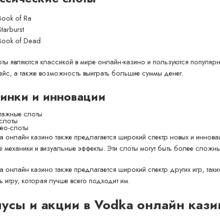
Book of Ra
Starburst
Book of Dead
оты являются классикой в мире онлайн-казино и пользуются популярн
ейс, а также возможность выиграть большие суммы денег.
инки и инновации
тажные слоты
слоты
ео-слоты
a онлайн казино также предлагается широкий спектр новых и иннова
е механики и визуальные эффекты. Эти слоты могут быть более сложны
a онлайн казино также предлагается широкий спектр других игр, таких
ь игру, которая лучше всего подходит им.
усы и акции в Vodka онлайн кази