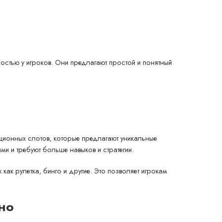
остью у игроков. Они предлагают простой и понятный
ционных слотов, которые предлагают уникальные
ми и требуют больше навыков и стратегии.
 как рулетка, бинго и другие. Это позволяет игрокам
но