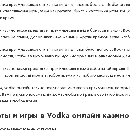
ним преимуществом онлайн казино является выбор игр. Вodka онлай
я классические игры, такие как рулетка, бинго и карточные игры. Вы мо
е время.
 казино также предлагает преимущества в виде бонусов и акций. Вo
сплатные спины, дополнительные деньги и другие преимущества, чтоб
ним преимуществом онлайн казино является безопасность. Вodka о
сности, чтобы защитить вашу личную информацию и финансовые дан
 казино также предлагает преимущества в виде мобильной версии. 
, чтобы вы могли играть в любое время и из любого места, где есть ин
м, vodka онлайн казино предлагает множество преимуществ, которы
. Вам не нужно выезжать из дома, чтобы поиграть в свои любимые игр
 в нее в любое время.
ты и игры в Vodka онлайн казино
ссические слоты