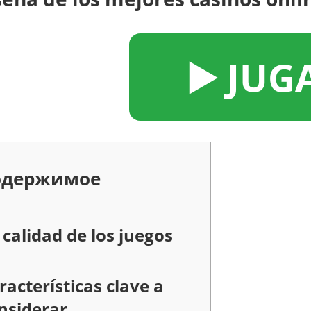
▶️ JUG
одержимое
 calidad de los juegos
racterísticas clave a
nsiderar