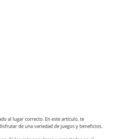
o al lugar correcto. En este artículo, te
sfrutar de una variedad de juegos y beneficios.