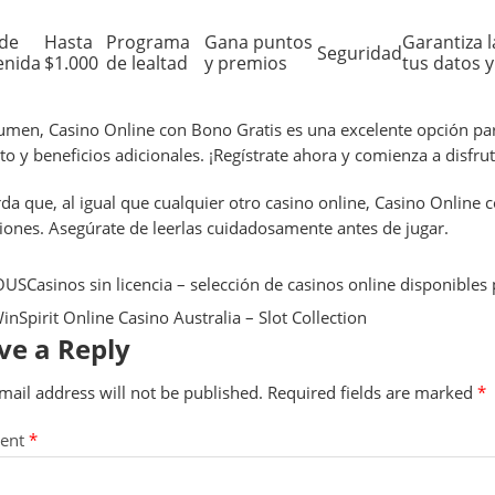
de
Hasta
Programa
Gana puntos
Garantiza 
Seguridad
enida
$1.000
de lealtad
y premios
tus datos 
umen, Casino Online con Bono Gratis es una excelente opción pa
to y beneficios adicionales. ¡Regístrate ahora y comienza a disfrut
da que, al igual que cualquier otro casino online, Casino Online c
iones. Asegúrate de leerlas cuidadosamente antes de jugar.
OUS
Casinos sin licencia – selección de casinos online disponibles
inSpirit Online Casino Australia – Slot Collection
ve a Reply
mail address will not be published.
Required fields are marked
*
ent
*