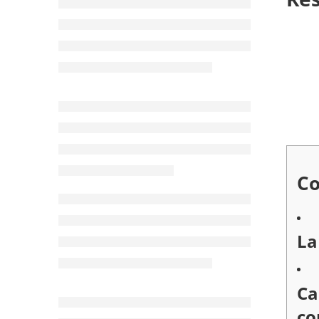
С
La
Ca
co