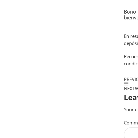
Bono 
bienv
En res
depósi
Recuer
condic
PREVI
NEXT
W
Lea
Your e
Comm