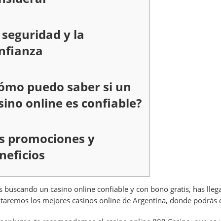
 seguridad y la
nfianza
ómo puedo saber si un
sino online es confiable?
s promociones y
neficios
ás buscando un casino online confiable y con bono gratis, has llegad
taremos los mejores casinos online de Argentina, donde podrás di