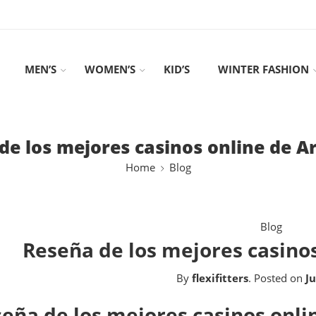
MEN’S
WOMEN’S
KID’S
WINTER FASHION
de los mejores casinos online de A
Home
Blog
Blog
Reseña de los mejores casino
By
flexifitters
.
Posted on
Ju
eña de los mejores casinos onli