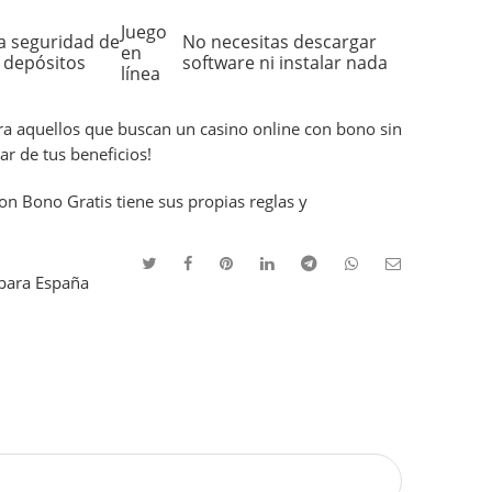
Juego
la seguridad de
No necesitas descargar
en
y depósitos
software ni instalar nada
línea
ra aquellos que buscan un casino online con bono sin
ar de tus beneficios!
on Bono Gratis tiene sus propias reglas y
 para España