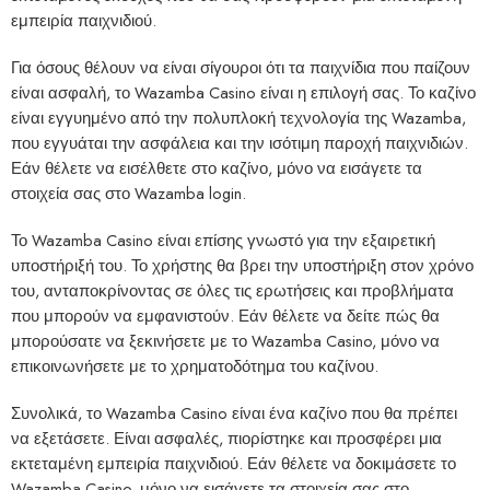
εμπειρία παιχνιδιού.
Για όσους θέλουν να είναι σίγουροι ότι τα παιχνίδια που παίζουν
είναι ασφαλή, το Wazamba Casino είναι η επιλογή σας. Το καζίνο
είναι εγγυημένο από την πολυπλοκή τεχνολογία της Wazamba,
που εγγυάται την ασφάλεια και την ισότιμη παροχή παιχνιδιών.
Εάν θέλετε να εισέλθετε στο καζίνο, μόνο να εισάγετε τα
στοιχεία σας στο Wazamba login.
Το Wazamba Casino είναι επίσης γνωστό για την εξαιρετική
υποστήριξή του. Το χρήστης θα βρει την υποστήριξη στον χρόνο
του, ανταποκρίνοντας σε όλες τις ερωτήσεις και προβλήματα
που μπορούν να εμφανιστούν. Εάν θέλετε να δείτε πώς θα
μπορούσατε να ξεκινήσετε με το Wazamba Casino, μόνο να
επικοινωνήσετε με το χρηματοδότημα του καζίνου.
Συνολικά, το Wazamba Casino είναι ένα καζίνο που θα πρέπει
να εξετάσετε. Είναι ασφαλές, πιορίστηκε και προσφέρει μια
εκτεταμένη εμπειρία παιχνιδιού. Εάν θέλετε να δοκιμάσετε το
Wazamba Casino, μόνο να εισάγετε τα στοιχεία σας στο