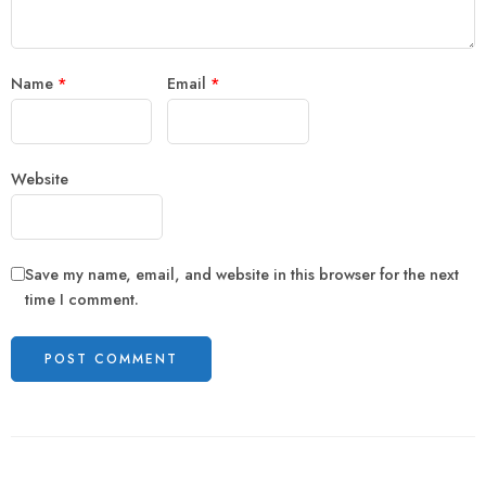
Name
*
Email
*
Website
Save my name, email, and website in this browser for the next
time I comment.