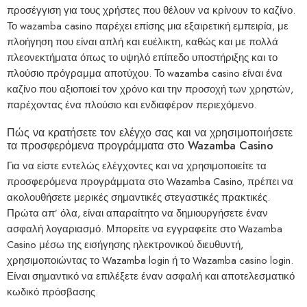
προσέγγιση για τους χρήστες που θέλουν να κρίνουν το καζίνο.
Το wazamba casino παρέχει επίσης μια εξαιρετική εμπειρία, με
πλοήγηση που είναι απλή και ευέλικτη, καθώς και με πολλά
πλεονεκτήματα όπως το υψηλό επίπεδο υποστήριξης και το
πλούσιο πρόγραμμα αποτύχου. Το wazamba casino είναι ένα
καζίνο που αξιοποιεί τον χρόνο και την προσοχή των χρηστών,
παρέχοντας ένα πλούσιο και ενδιαφέρον περιεχόμενο.
Πώς να κρατήσετε τον ελέγχο σας και να χρησιμοποιήσετε
τα προσφερόμενα προγράμματα στο Wazamba Casino
Για να είστε εντελώς ελέγχοντες και να χρησιμοποιείτε τα
προσφερόμενα προγράμματα στο Wazamba Casino, πρέπει να
ακολουθήσετε μερικές σημαντικές στεγαστικές πρακτικές.
Πρώτα απ’ όλα, είναι απαραίτητο να δημιουργήσετε έναν
ασφαλή λογαριασμό. Μπορείτε να εγγραφείτε στο Wazamba
Casino μέσω της εισήγησης ηλεκτρονικού διευθυντή,
χρησιμοποιώντας το Wazamba login ή το Wazamba casino login.
Είναι σημαντικό να επιλέξετε έναν ασφαλή και αποτελεσματικό
κωδικό πρόσβασης.