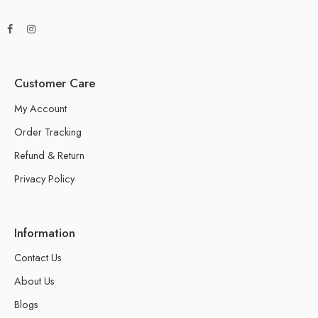
Customer Care
My Account
Order Tracking
Refund & Return
Privacy Policy
Information
Contact Us
About Us
Blogs